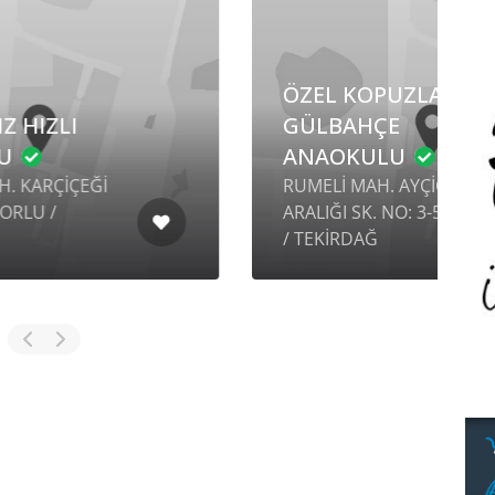
ÖZEL KOPUZLAR
GÜLBAHÇE
ANAOKULU
RUMELİ MAH. AYÇİÇEĞİ
ARALIĞI SK. NO: 3-5 ÇORLU
A
/ TEKİRDAĞ
6