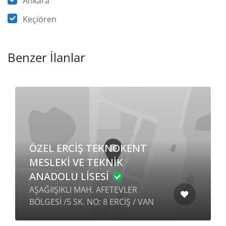
Ankara
Keçiören
Benzer İlanlar
ÖZEL ERCİŞ TEKNOKENT
MESLEKİ VE TEKNİK
ANADOLU LİSESİ
AŞAĞIIŞIKLI MAH. AFETEVLER
BÖLGESİ /5 SK. NO: 8 ERCİŞ / VAN