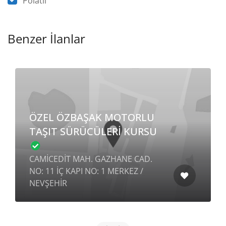
Polatlı
Benzer İlanlar
ÖZEL ÖZBAŞAK MOTORLU
TAŞIT SÜRÜCÜLERİ KURSU
CAMİCEDİT MAH. GAZHANE CAD.
NO: 11 İÇ KAPI NO: 1 MERKEZ /
NEVŞEHİR