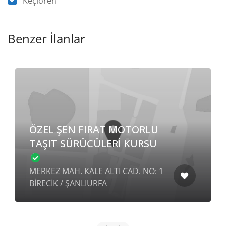
Keçiören
Benzer İlanlar
ÖZEL ŞEN FIRAT MOTORLU
TAŞIT SÜRÜCÜLERİ KURSU
MERKEZ MAH. KALE ALTI CAD. NO: 1
BİRECİK / ŞANLIURFA