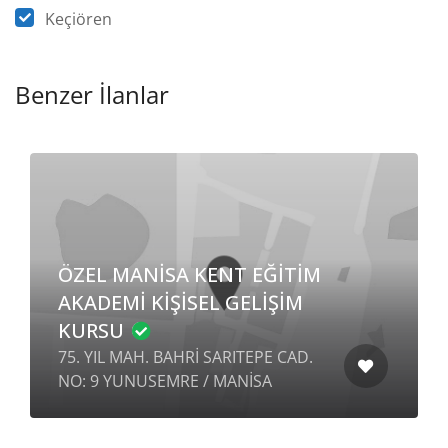
Keçiören
Benzer İlanlar
ÖZEL MANİSA KENT EĞİTİM
AKADEMİ KİŞİSEL GELİŞİM
KURSU
75. YIL MAH. BAHRİ SARITEPE CAD.
NO: 9 YUNUSEMRE / MANİSA