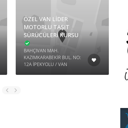
ÖZEL VAN LİDER
MOTORLU TAŞIT
SÜRÜCÜLERİ KURSU
1
BAHÇIVAN MAH.
S
KAZIMKARABEKİR BUL. NO:
1
12A İPEKYOLU / VAN