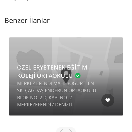
Benzer İlanlar
ÖZEL ERYETENEK EĞİTİM
KOLEJİ ORTAOKULU
MERKEZ EFENDI MAH. BÖĞÜRTLEN
SK. ÇAĞDAŞ ENDERUN ORTAOKULU
BLOK NO: 2 İÇ KAPI NO: 2
MERKEZEFENDİ / DENİZLİ