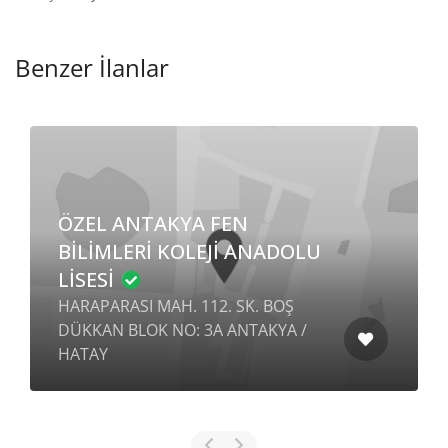
Benzer İlanlar
ÖZEL ANTAKYA FEN
BİLİMLERİ KOLEJİ ANADOLU
LİSESİ
HARAPARASI MAH. 112. SK. BOŞ
DÜKKAN BLOK NO: 3A ANTAKYA /
HATAY