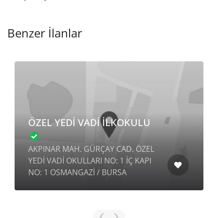
Benzer İlanlar
ÖZEL YEDİ VADİ İLKOKULU
AKPINAR MAH. GÜRÇAY CAD. ÖZEL
YEDİ VADİ OKULLARI NO: 1 İÇ KAPI
NO: 1 OSMANGAZİ / BURSA