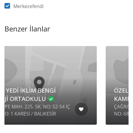
Merkezefendi
Benzer İlanlar
ÖZEL BURSA VENÜS
KAMPÜS ORTAOKULU
ÇAĞRIŞAN MAH. MUDANYA CAD.
NO: 68B MUDANYA / BURSA