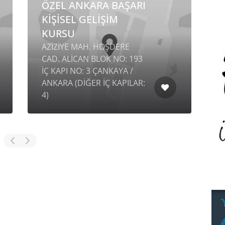
ÖZEL ANKARA BAŞARI
KİŞİSEL GELİŞİM
KURSU
AZİZİYE MAH. HOŞDERE
CAD. ALİCAN BLOK NO: 193
İÇ KAPI NO: 3 ÇANKAYA /
ANKARA (DİĞER İÇ KAPILAR:
E
4)
E