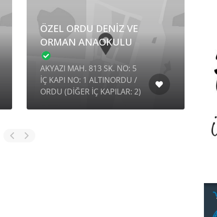
ÖZEL ORDU DENİZ VE
ORMAN ANAOKULU
AKYAZI MAH. 813 SK. NO: 5
N
İÇ KAPI NO: 1 ALTINORDU /
N
ORDU (DİĞER İÇ KAPILAR: 2)
M