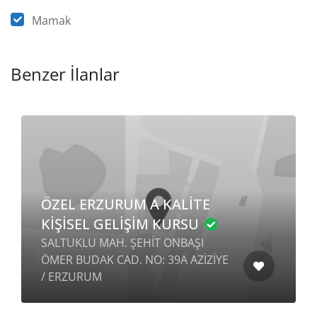
Mamak
Benzer İlanlar
ÖZEL ERZURUM A KALİTE
KİŞİSEL GELİŞİM KURSU
SALTUKLU MAH. ŞEHİT ONBAŞI
ÖMER BUDAK CAD. NO: 39A AZİZİYE
/ ERZURUM