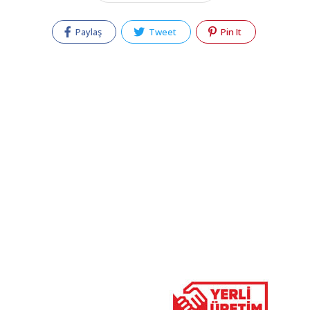
Paylaş
Tweet
Pin It