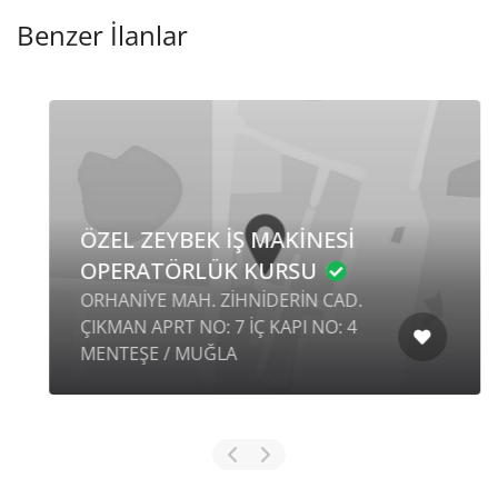
Benzer İlanlar
ÖZEL ZEYBEK İŞ MAKİNESİ
OPERATÖRLÜK KURSU
ORHANİYE MAH. ZİHNİDERİN CAD.
ÇIKMAN APRT NO: 7 İÇ KAPI NO: 4
MENTEŞE / MUĞLA