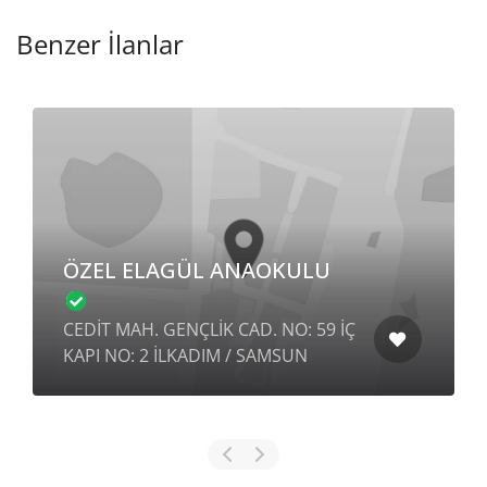
Benzer İlanlar
ÖZEL ELAGÜL ANAOKULU
CEDİT MAH. GENÇLİK CAD. NO: 59 İÇ
KAPI NO: 2 İLKADIM / SAMSUN