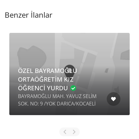
Benzer İlanlar
ÖZEL SADABAD ORTAOKUL
ERKEK ÖĞRENCİ YURDU
M
KISAS MAH. KISAS/9 SOK. NO: 2
İ
/YOK HALİLİYE/ŞANLIURFA