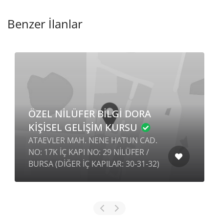
Benzer İlanlar
ÖZEL NİLÜFER BİLGİ DORA
KİŞİSEL GELİŞİM KURSU
ATAEVLER MAH. NENE HATUN CAD.
NO: 17K İÇ KAPI NO: 29 NİLÜFER /
BURSA (DİĞER İÇ KAPILAR: 30-31-32)