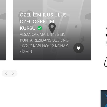
ÖZEL İZMİR US ULUS
ÖZEL ÖĞRETİM
KURSU
ALSANCAK MAH. 1456 SK.
PUNTA REZİDANS BLOK NO:
A
10/2 İÇ KAPI NO: 12 KONAK
K
/ İZMİR