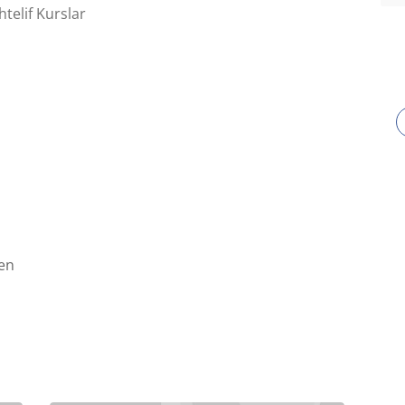
elif Kurslar
en