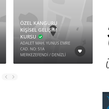
ÖZEL KANGURU
KİŞİSEL GELİŞİM
KURSU
ADALET MAH. YUNUS EMRE
CAD. NO: 51A
A
MERKEZEFENDİ / DENİZLİ
N