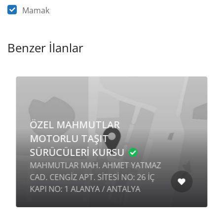
Mamak
Benzer İlanlar
ÖZEL MAHMUTLAR
MOTORLU TAŞIT
SÜRÜCÜLERİ KURSU
MAHMUTLAR MAH. AHMET YATMAZ
CAD. CENGİZ APT. SİTESİ NO: 26 İÇ
KAPI NO: 1 ALANYA / ANTALYA