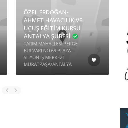
ÖZEL ERDOĞAN-
AHMET HAVACILIK VE
UÇUŞ EĞİTİM KURSU
ANTALYA ŞUBESİ
TARIM MAHALLESİ PERGE
BULVARI NO:69 PLAZA
T
SİLYON İŞ MERKEZİ
N
MURATPAŞA/ANTALYA
M