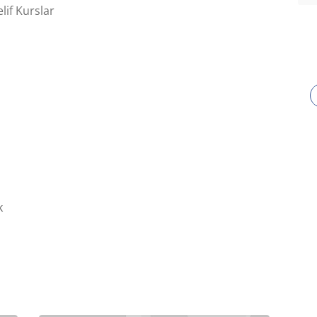
if Kurslar
k