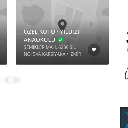
ÖZEL KUTUP YILDIZI
ANAOKULU
T
ŞEMİKLER MAH. 6286 SK.
B
NO: 54A KARŞIYAKA / İZMİR