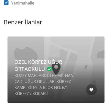
Yenimahalle
Benzer İlanlar
ÖZEL KÖRFEZ UĞUR
ORTAOKULU
KUZEY MAH. ABDÜLHAMİT HAN
CAD. UĞUR OKULLARI KÖRFEZ
KAMP. SİTESİ A BLOK NO: 6/1
KÖRFEZ / KOCAELİ