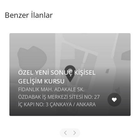
Benzer İlanlar
ÖZEL YENİ SONUÇ KİŞİSEL
GELİŞİM KURSU
FİDANLIK MAH. ADAKALE SK.
ÖZDABAK İŞ MERKEZİ SİTESİ NO: 27
İÇ KAPI NO: 3 ÇANKAYA / ANKARA