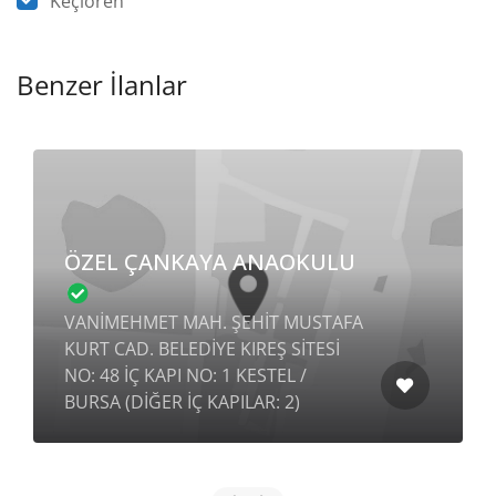
Keçiören
Benzer İlanlar
ÖZEL ÇANKAYA ANAOKULU
VANİMEHMET MAH. ŞEHİT MUSTAFA
KURT CAD. BELEDİYE KIREŞ SİTESİ
NO: 48 İÇ KAPI NO: 1 KESTEL /
BURSA (DİĞER İÇ KAPILAR: 2)