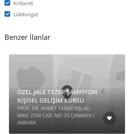
Kırklareli
Lüleburgaz
Benzer İlanlar
ÖZEL JALE TEZER ŞAMPİYON
KİŞİSEL GELİŞİM KURSU
PROF. DR. AHMET TANER KIŞLALI
MAH. 2760 CAD. NO: 25 ÇANKAYA /
ANKARA