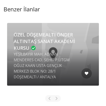
Benzer İlanlar
ÖZEL DÖŞEMEALTI ÖNDER
ALTINTAŞ SANAT AKADEMİ
KURSU
YEŞİLBAYIR MAH. ADNAN
MENDERES CAD. SEHIT P.UTGM
OĞUZ KAAN USTA GENÇLIK
MERKEZI BLOK NO: 28/1
DÖŞEMEALTI / ANTALYA