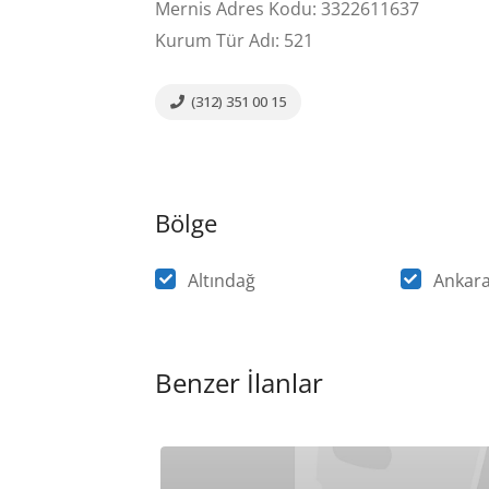
Mernis Adres Kodu: 3322611637
Kurum Tür Adı: 521
(312) 351 00 15
Bölge
Altındağ
Ankar
Benzer İlanlar