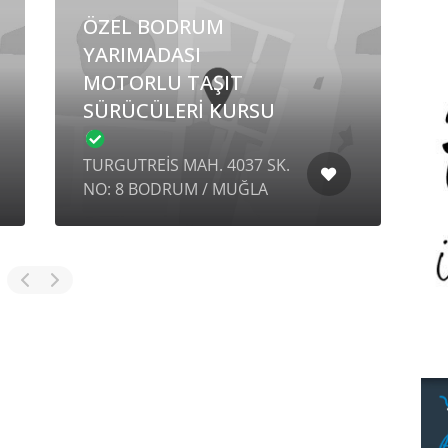
ÖZEL BODRUM
YARIMADASI
MOTORLU TAŞIT
SÜRÜCÜLERİ KURSU
H
TURGUTREİS MAH. 4037 SK.
S
NO: 8 BODRUM / MUĞLA
S