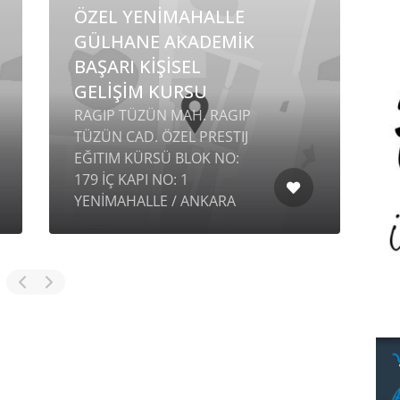
ÖZEL YENİMAHALLE
GÜLHANE AKADEMİK
BAŞARI KİŞİSEL
GELİŞİM KURSU
RAGIP TÜZÜN MAH. RAGIP
TÜZÜN CAD. ÖZEL PRESTIJ
EĞITIM KÜRSÜ BLOK NO:
G
179 İÇ KAPI NO: 1
B
YENİMAHALLE / ANKARA
B