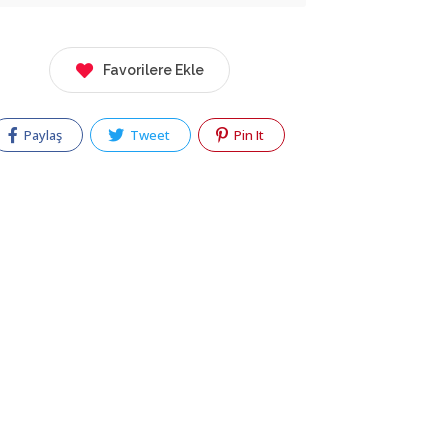
Favorilere Ekle
Paylaş
Tweet
Pin It
ÖZEL KAP