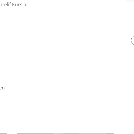
elif Kurslar
en