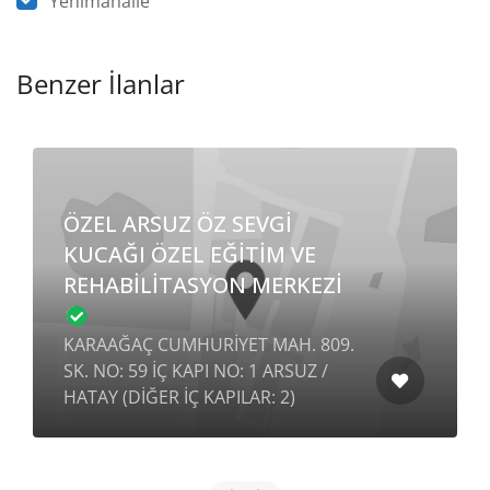
Yenimahalle
Benzer İlanlar
ÖZEL ARSUZ ÖZ SEVGİ
KUCAĞI ÖZEL EĞİTİM VE
REHABİLİTASYON MERKEZİ
KARAAĞAÇ CUMHURİYET MAH. 809.
SK. NO: 59 İÇ KAPI NO: 1 ARSUZ /
HATAY (DİĞER İÇ KAPILAR: 2)