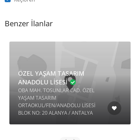
Benzer İlanlar
ÖZEL YAŞAM TASARIM
ANADOLU LİSESİ
OBA MAH. TOSUNLAR CAD. ÖZEL
YAŞAM TASARIM
ORTAOKUL/FEN/ANADOLU LİSESİ
BLOK NO: 20 ALANYA / ANTALYA