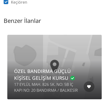
Keçiören
Benzer İlanlar
ÖZEL BANDIRMA GÜÇLÜ
KİŞİSEL GELİŞİM KURSU
17 EYLÜL MAH. 826 SK. NO: 5B İÇ
KAPI NO: 20 BANDIRMA / BALIKESİR