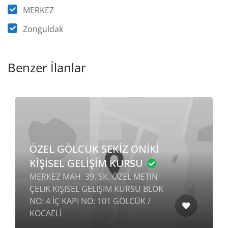
MERKEZ
Zonguldak
Benzer İlanlar
ÖZEL GÖLCÜK SEKİZ ONİKİ
KİŞİSEL GELİŞİM KURSU
MERKEZ MAH. 39. SK. ÖZEL METIN
ÇELIK KIŞISEL GELIŞIM KURSU BLOK
NO: 4 İÇ KAPI NO: 101 GÖLCÜK /
KOCAELİ