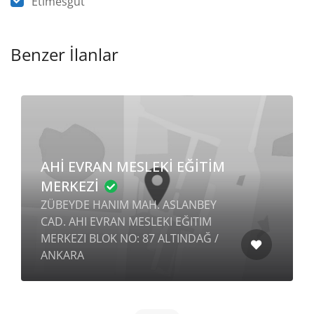
Etimesgut
Benzer İlanlar
AHİ EVRAN MESLEKİ EĞİTİM
MERKEZİ
ZÜBEYDE HANIM MAH. ASLANBEY
CAD. AHI EVRAN MESLEKI EĞITIM
MERKEZI BLOK NO: 87 ALTINDAĞ /
ANKARA