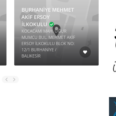
BURHANİYE MEHMET
AKİF ERSOY
İLKOKULU
KOCACAMİ MAH. UĞUR
MUMCU BUL. MEHMET AKİF
ERSOY İLKOKULU BLOK NO:
12/1 BURHANİYE /
S
BALIKESİR
/