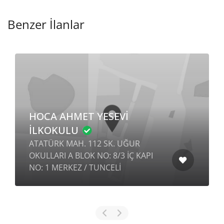
Benzer İlanlar
HOCA AHMET YESEVİ
İLKOKULU
ATATÜRK MAH. 112 SK. UĞUR
OKULLARI A BLOK NO: 8/3 İÇ KAPI
NO: 1 MERKEZ / TUNCELİ