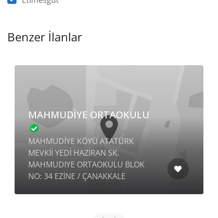
Etimesgut
Benzer İlanlar
MAHMUDİYE ORTAOKULU
MAHMUDİYE KÖYÜ ATATÜRK
MEVKİİ YEDİ HAZİRAN SK.
MAHMUDIYE ORTAOKULU BLOK
NO: 34 EZİNE / ÇANAKKALE