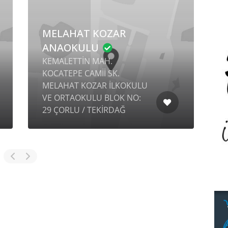
NAN
LU
GÜÇLÜ ANAOKULU
TTİN
N
TA
GÜÇLÜ MAH. GÜÇLÜ KÜME
EVLERİ NO: 48 HALİLİYE /
ŞANLIURFA