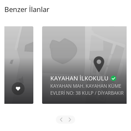
Benzer İlanlar
KAYAHAN İLKOKULU
KAYAHAN MAH. KAYAHAN KÜME
EVLERİ NO: 38 KULP / DİYARBAKIR