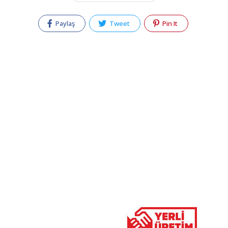
Paylaş
Tweet
Pin It