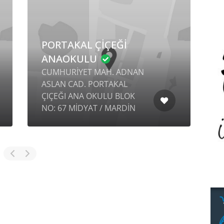
PORTAKAL ÇİÇEĞİ
ANAOKULU
CUMHURİYET MAH. ADNAN
ASLAN CAD. PORTAKAL
K
ÇIÇEĞI ANA OKULU BLOK
S
NO: 67 MİDYAT / MARDİN
N