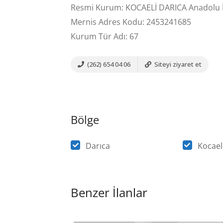
Resmi Kurum: KOCAELİ DARICA Anadolu İ
Mernis Adres Kodu: 2453241685
Kurum Tür Adı: 67
(262) 654 04 06
Siteyi ziyaret et
Bölge
Darıca
Kocael
Benzer İlanlar