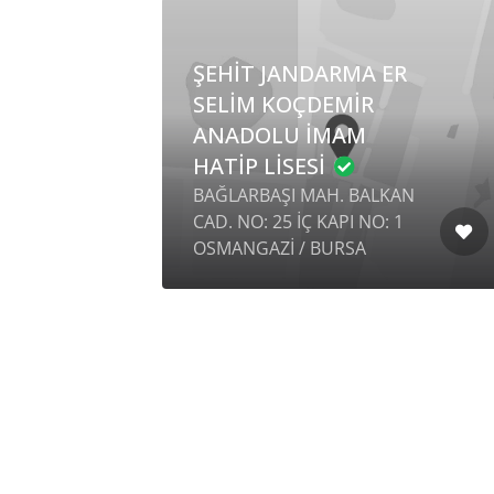
ŞEHİT JANDARMA ER
SELİM KOÇDEMİR
ANADOLU İMAM
HATİP LİSESİ
BAĞLARBAŞI MAH. BALKAN
CAD. NO: 25 İÇ KAPI NO: 1
OSMANGAZİ / BURSA