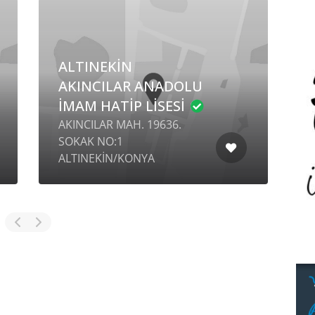
ALTINEKİN
İ
AKINCILAR ANADOLU
D
İMAM HATİP LİSESİ
AKINCILAR MAH. 19636.
B
SOKAK NO:1
Z
ALTINEKİN/KONYA