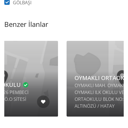
GÖLBAŞI
Benzer İlanlar
OYMAKLI ORTAOKULU
OYMAKLI MAH. OYMAKLI 6 SK.
OYMAKLI ILK OKULU VE
ORTAOKULU BLOK NO: 58
ALTINÖZÜ / HATAY