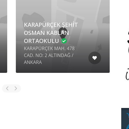
KARAPÜRÇEK ŞEHİT
OSMAN KABLAN
ORTAOKULU
K
KARAPÜRÇEK MAH. 478
K
CAD. NO: 2 ALTINDAĞ /
O
ANKARA
İ