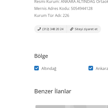
Resmi Kurum: ANKARA ALTINDAĞ Ortaok
Mernis Adres Kodu: 5054944128
Kurum Tür Adı: 226
(312) 348 20 24
Siteyi ziyaret et
Bölge
Altındağ
Ankar
Benzer İlanlar