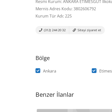
Resmi Kurum: ANKARA ETİMESGUT İlkok
Mernis Adres Kodu: 3802606792
Kurum Tür Adı: 225
(312) 244 20 32
Siteyi ziyaret et
Bölge
Ankara
Etimes
Benzer İlanlar