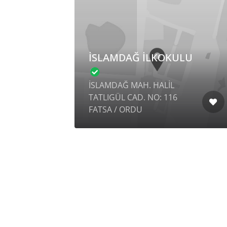
İSLAMDAĞ İLKOKULU
İSLAMDAĞ MAH. HALİL
TATLIGÜL CAD. NO: 116
FATSA / ORDU