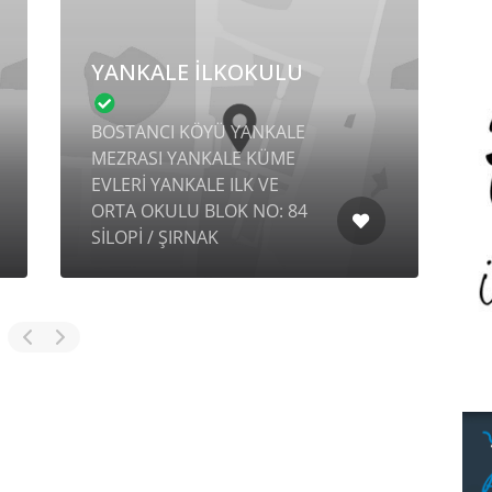
YANKALE İLKOKULU
BOSTANCI KÖYÜ YANKALE
MEZRASI YANKALE KÜME
Ç
EVLERİ YANKALE ILK VE
S
ORTA OKULU BLOK NO: 84
E
SİLOPİ / ŞIRNAK
S