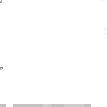
ul
gut