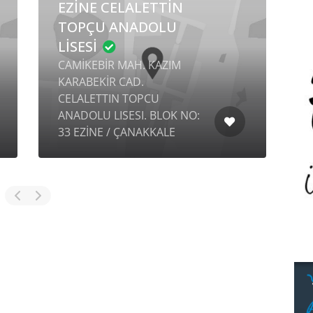
EZİNE CELALETTİN
TOPÇU ANADOLU
LİSESİ
CAMİKEBİR MAH. KAZIM
KARABEKİR CAD.
CELALETTIN TOPCU
Y
ANADOLU LISESI. BLOK NO:
C
33 EZİNE / ÇANAKKALE
R