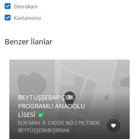
Devrekani
Kastamonu
Benzer İlanlar
BEYTÜŞŞEBAP ÇOK
PROGRAMLI ANADOLU
LİSESİ
ELKİ MAH. 8. CADDE NO:3 PK:73800
BEYTÜŞŞEBAB/ŞIRNAK