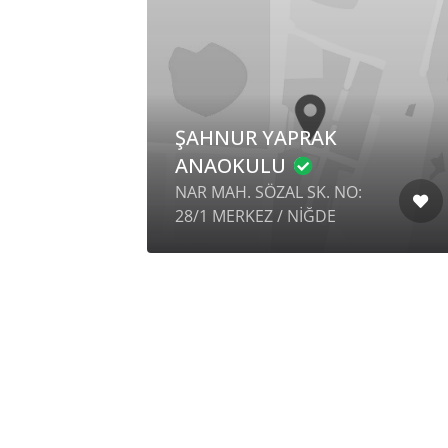
LU
ŞAHNUR YAPRAK
ANAOKULU
Ç
NAR MAH. SÖZAL SK. NO:
RT
28/1 MERKEZ / NİĞDE