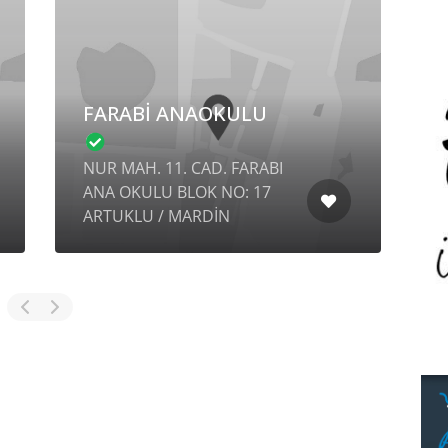
FARABİ ANAOKULU
Y
Z
NUR MAH. 11. CAD. FARABI
ANA OKULU BLOK NO: 17
B
ARTUKLU / MARDİN
D