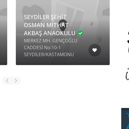
SEYDİLER ŞEHİT
OSMAN MİTHAT
AKBAŞ ANAOKULU
MERKEZ MH. GENÇOĞLU
CADDESİ No:10-1
G
SEYDİLER/KASTAMONU
N