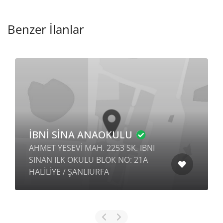
Benzer İlanlar
İBNİ SİNA ANAOKULU
AHMET YESEVİ MAH. 2253 SK. IBNI
SINAN ILK OKULU BLOK NO: 21A
HALİLİYE / ŞANLIURFA