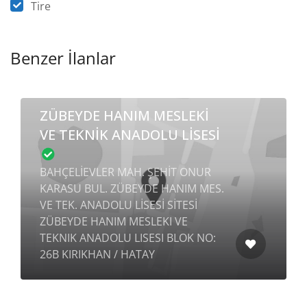
Tire
Benzer İlanlar
ZÜBEYDE HANIM MESLEKİ
VE TEKNİK ANADOLU LİSESİ
BAHÇELİEVLER MAH. ŞEHİT ONUR
KARASU BUL. ZÜBEYDE HANIM MES.
VE TEK. ANADOLU LİSESİ SİTESİ
ZÜBEYDE HANIM MESLEKI VE
TEKNIK ANADOLU LISESI BLOK NO:
26B KIRIKHAN / HATAY